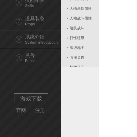
技能相关
6
Skills
人物基础属性
道具装备
人物战斗属性
7
Props
组队战斗
系统介绍
打怪练级
8
System introduction
练级地图
灵兽
9
收服灵兽
Beasts
怪物分布
玩法查询
帮助查询
邮箱操作
游戏下载
系统设置
官网
注册
登陆有奖
封印成功率
如何获取银子