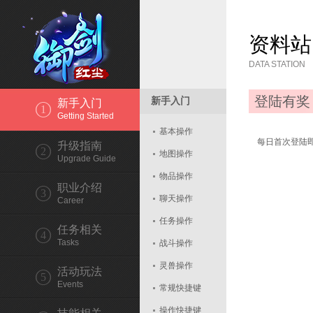
资料站
DATA STATION
登陆有奖
新手入门
新手入门
1
Getting Started
基本操作
每日首次登陆即
升级指南
2
地图操作
Upgrade Guide
物品操作
职业介绍
3
聊天操作
Career
任务操作
任务相关
4
Tasks
战斗操作
灵兽操作
活动玩法
5
Events
常规快捷键
操作快捷键