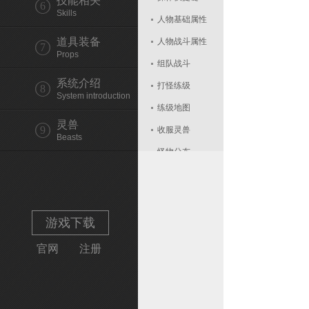
技能相关
6
Skills
人物基础属性
道具装备
人物战斗属性
7
Props
组队战斗
系统介绍
打怪练级
8
System introduction
练级地图
灵兽
9
收服灵兽
Beasts
怪物分布
玩法查询
帮助查询
邮箱操作
游戏下载
系统设置
官网
注册
登陆有奖
封印成功率
如何获取银子