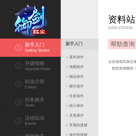
资料站
DATA STATION
帮助查询
新手入门
新手入门
1
Getting Started
基本操作
点击游戏页面左侧
升级指南
2
地图操作
祝您游戏愉快
Upgrade Guide
物品操作
职业介绍
3
聊天操作
Career
任务操作
任务相关
4
Tasks
战斗操作
灵兽操作
活动玩法
5
Events
常规快捷键
操作快捷键