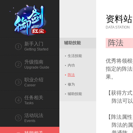
资料站
DATA STATION
阵法
辅助技能
新手入门
1
Getting Started
生活技能
优秀将领根
升级指南
2
内功
Upgrade Guide
指定的阵法
阵法
果。
职业介绍
3
修为
Career
【获得方式
辅助技能
任务相关
4
阵法可以
Tasks
活动玩法
【阵法属性
5
Events
阵法的属