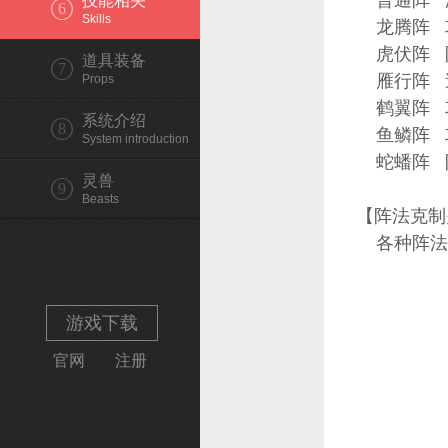
普通阵 
技能相关
6
Skills
龙腾阵 
虎伏阵 
道具装备
7
雁行阵 
Props
鹤翼阵 
系统介绍
8
鱼鳞阵 
System introduction
蛇蟠阵 
灵兽
9
Beasts
【阵法克制
各种阵法
游戏下载
官网
注册